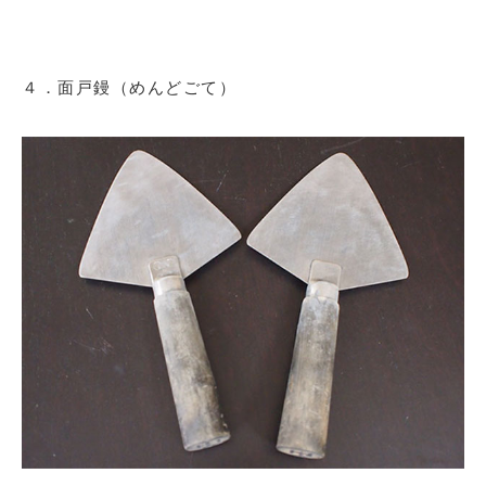
４．面戸鏝（めんどごて）