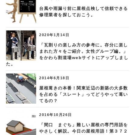
台風や雨漏り前に屋根点検して信頼できる
修理業者を探しておこう。
2020年1月14日
「瓦割りの楽しみ方の参考に。存分に楽し
まれた方々をご紹介。女性グループ編。」
をかわら割道場webサイトにアップしまし
た。
2014年6月18日
屋根葺きの本番！関東近辺の新築の大多数
を占める「スレート」ってどうやって葺い
てるの？
2016年10月26日
「間口 まぐち」難しい屋根の専門用語を
やさしく解説。今日の屋根用語！第３７２