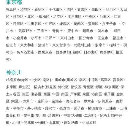
東京都
豊島区・渋谷区・新宿区・千代田区・港区・文京区・墨田区・品川区・大田
区・杉並区・北区 ・板橋区・足立区・江戸川区・中央区・台東区・江東
区・目黒区・世田谷区・中野区・練馬区・葛飾区・荒川区・八王子市 ・ 立
川市 ・ 武蔵野市・ 三鷹市・ 青梅市・ 府中市・ 昭島市・ 調布市 ・ 町田
市・小金井市・小平市・日野市 ・東村山市 ・国分寺市 ・国立市 ・福生市・
狛江市・東大和市・清瀬市・東久留米市・武蔵村山市・多摩市・稲城市・羽
村市・あきる野市・西東京市・西多摩郡(瑞穂町･日の出町･奥多摩町･檜原
村)
神奈川
相模原市(緑区･中央区･南区)・川崎市(川崎区･幸区･中原区･高津区･宮前区･
多摩区･麻生区)・横浜市(鶴見区･港北区･都筑区･青葉区･緑区･神奈川区･保
土ヶ谷区･旭区･瀬谷区･西区･中区･南区･戸塚区･泉区･港南区･磯子区･金沢
区･栄区)・大和市・座間市・綾瀬市・海老名市・厚木市・伊勢原市・秦野
市・平塚市・茅ヶ崎市・藤沢市・鎌倉市・逗子市・横須賀市・三浦市・三浦
郡葉山町・愛甲郡(愛川町･清川村)・中郡(大磯町･二宮町)・足柄上郡(中井
町･大井町･開成町･松田町･山北町)・南足柄市・小田原町