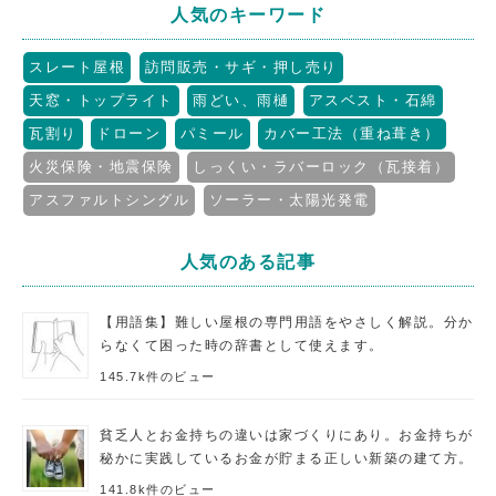
人気のキーワード
スレート屋根
訪問販売・サギ・押し売り
天窓・トップライト
雨どい、雨樋
アスベスト・石綿
瓦割り
ドローン
パミール
カバー工法（重ね葺き）
火災保険・地震保険
しっくい・ラバーロック（瓦接着）
アスファルトシングル
ソーラー・太陽光発電
人気のある記事
【用語集】難しい屋根の専門用語をやさしく解説。分か
らなくて困った時の辞書として使えます。
145.7k件のビュー
貧乏人とお金持ちの違いは家づくりにあり。お金持ちが
秘かに実践しているお金が貯まる正しい新築の建て方。
141.8k件のビュー