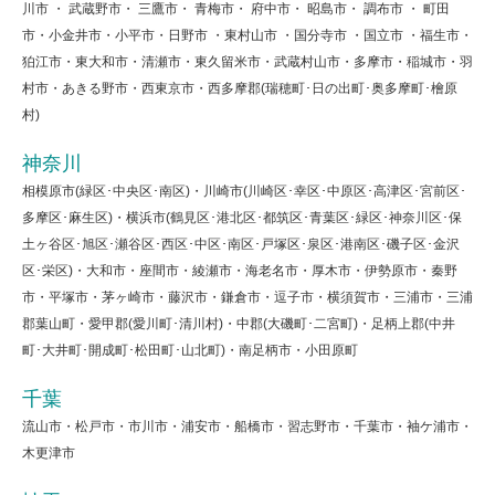
川市 ・ 武蔵野市・ 三鷹市・ 青梅市・ 府中市・ 昭島市・ 調布市 ・ 町田
市・小金井市・小平市・日野市 ・東村山市 ・国分寺市 ・国立市 ・福生市・
狛江市・東大和市・清瀬市・東久留米市・武蔵村山市・多摩市・稲城市・羽
村市・あきる野市・西東京市・西多摩郡(瑞穂町･日の出町･奥多摩町･檜原
村)
神奈川
相模原市(緑区･中央区･南区)・川崎市(川崎区･幸区･中原区･高津区･宮前区･
多摩区･麻生区)・横浜市(鶴見区･港北区･都筑区･青葉区･緑区･神奈川区･保
土ヶ谷区･旭区･瀬谷区･西区･中区･南区･戸塚区･泉区･港南区･磯子区･金沢
区･栄区)・大和市・座間市・綾瀬市・海老名市・厚木市・伊勢原市・秦野
市・平塚市・茅ヶ崎市・藤沢市・鎌倉市・逗子市・横須賀市・三浦市・三浦
郡葉山町・愛甲郡(愛川町･清川村)・中郡(大磯町･二宮町)・足柄上郡(中井
町･大井町･開成町･松田町･山北町)・南足柄市・小田原町
千葉
流山市・松戸市・市川市・浦安市・船橋市・習志野市・千葉市・袖ケ浦市・
木更津市