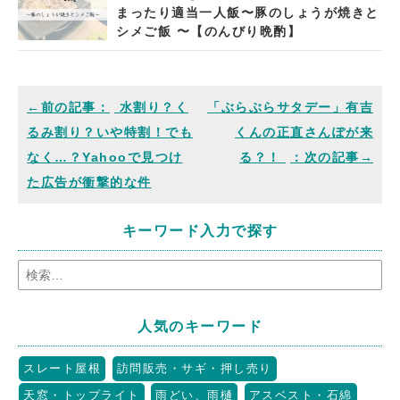
まったり適当一人飯〜豚のしょうが焼きと
シメご飯 〜【のんびり晩酌】
水割り？く
「ぶらぶらサタデー」有吉
るみ割り？いや特割！でも
くんの正直さんぽが来
なく…？Yahooで見つけ
る？！
た広告が衝撃的な件
キーワード入力で探す
人気のキーワード
スレート屋根
訪問販売・サギ・押し売り
天窓・トップライト
雨どい、雨樋
アスベスト・石綿