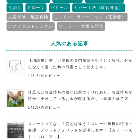
瓦割り
ドローン
パミール
カバー工法（重ね葺き）
火災保険・地震保険
しっくい・ラバーロック（瓦接着）
アスファルトシングル
ソーラー・太陽光発電
人気のある記事
【用語集】難しい屋根の専門用語をやさしく解説。分か
らなくて困った時の辞書として使えます。
145.7k件のビュー
貧乏人とお金持ちの違いは家づくりにあり。お金持ちが
秘かに実践しているお金が貯まる正しい新築の建て方。
141.8k件のビュー
スレートってなに？瓦とは違う？スレート屋根の特徴・
修理・メリットデメリットを説明します！【カラーベス
ト・コロニアル】