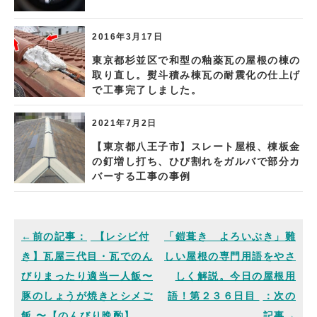
2016年3月17日
東京都杉並区で和型の釉薬瓦の屋根の棟の
取り直し。熨斗積み棟瓦の耐震化の仕上げ
で工事完了しました。
2021年7月2日
【東京都八王子市】スレート屋根、棟板金
の釘増し打ち、ひび割れをガルバで部分カ
バーする工事の事例
【レシピ付
「鎧葺き よろいぶき」難
き】瓦屋三代目・瓦でのん
しい屋根の専門用語をやさ
びりまったり適当一人飯〜
しく解説。今日の屋根用
豚のしょうが焼きとシメご
語！第２３６日目
飯 〜【のんびり晩酌】