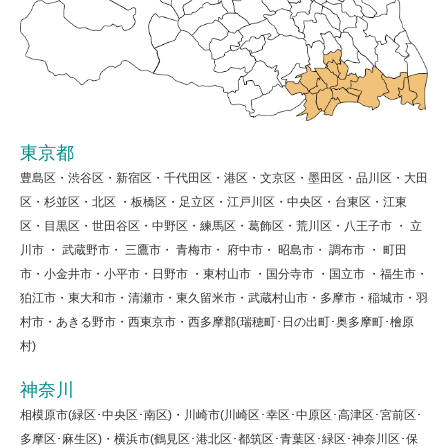
東京都
豊島区・渋谷区・新宿区・千代田区・港区・文京区・墨田区・品川区・大田
区・杉並区・北区 ・板橋区・足立区・江戸川区・中央区・台東区・江東
区・目黒区・世田谷区・中野区・練馬区・葛飾区・荒川区・八王子市 ・ 立
川市 ・ 武蔵野市・ 三鷹市・ 青梅市・ 府中市・ 昭島市・ 調布市 ・ 町田
市・小金井市・小平市・日野市 ・東村山市 ・国分寺市 ・国立市 ・福生市・
狛江市・東大和市・清瀬市・東久留米市・武蔵村山市・多摩市・稲城市・羽
村市・あきる野市・西東京市・西多摩郡(瑞穂町･日の出町･奥多摩町･檜原
村)
神奈川
相模原市(緑区･中央区･南区)・川崎市(川崎区･幸区･中原区･高津区･宮前区･
多摩区･麻生区)・横浜市(鶴見区･港北区･都筑区･青葉区･緑区･神奈川区･保