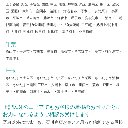
土ヶ谷区･旭区･瀬谷区･西区･中区･南区･戸塚区･泉区･港南区･磯子区･金沢
区･栄区)・大和市・座間市・綾瀬市・海老名市・厚木市・伊勢原市・秦野
市・平塚市・茅ヶ崎市・藤沢市・鎌倉市・逗子市・横須賀市・三浦市・三浦
郡葉山町・愛甲郡(愛川町･清川村)・中郡(大磯町･二宮町)・足柄上郡(中井
町･大井町･開成町･松田町･山北町)・南足柄市・小田原町
千葉
流山市・松戸市・市川市・浦安市・船橋市・習志野市・千葉市・袖ケ浦市・
木更津市
埼玉
さいたま市大宮区・さいたま市中央区・さいたま市桜区・さいたま市浦和
区・さいたま市南区 三郷市・八潮市・草加市・川口市・蕨市・戸田市・和
光市・朝霞市・新座市・志木市・富士見市・三芳町
上記以外のエリアでもお客様の屋根のお困りごとに
お力になれるようご相談お受けします！
関東以外の地域でも、石川商店が良いと思った信頼できる屋根