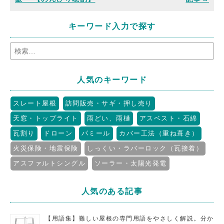
キーワード入力で探す
人気のキーワード
スレート屋根
訪問販売・サギ・押し売り
天窓・トップライト
雨どい、雨樋
アスベスト・石綿
瓦割り
ドローン
パミール
カバー工法（重ね葺き）
火災保険・地震保険
しっくい・ラバーロック（瓦接着）
アスファルトシングル
ソーラー・太陽光発電
人気のある記事
【用語集】難しい屋根の専門用語をやさしく解説。分か