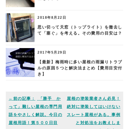
2018年8月22日
思い切って天窓（トップライト）を撤去し
て「塞ぐ」を考える。その費用の目安は？
2017年5月29日
【最新】梅雨時に多い屋根の雨漏りトラブ
ルの原因５つと解決法まとめ【費用目安付
き】
「勝手 か
屋根の塗装業者さん必見！
って」難しい屋根の専門用
絶対に塗装してはいけない
語をやさしく解説。今日の
スレート屋根がある。事例
屋根用語！第５００日目
と対処法をお教えしま