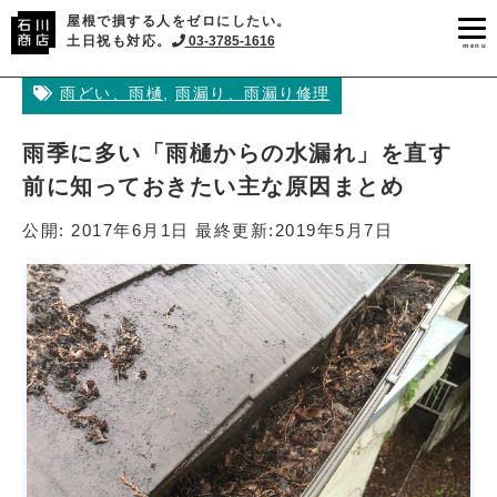
屋根で損する人をゼロにしたい。
土日祝も対応。
03-3785-1616
menu
雨どい、雨樋
,
雨漏り、雨漏り修理
雨季に多い「雨樋からの水漏れ」を直す
前に知っておきたい主な原因まとめ
公開:
2017年6月1日
最終更新:
2019年5月7日