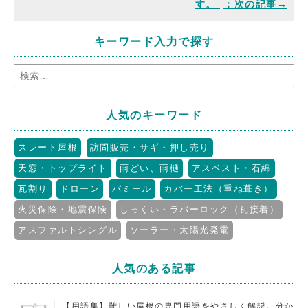
す。
キーワード入力で探す
人気のキーワード
スレート屋根
訪問販売・サギ・押し売り
天窓・トップライト
雨どい、雨樋
アスベスト・石綿
瓦割り
ドローン
パミール
カバー工法（重ね葺き）
火災保険・地震保険
しっくい・ラバーロック（瓦接着）
アスファルトシングル
ソーラー・太陽光発電
人気のある記事
【用語集】難しい屋根の専門用語をやさしく解説。分か