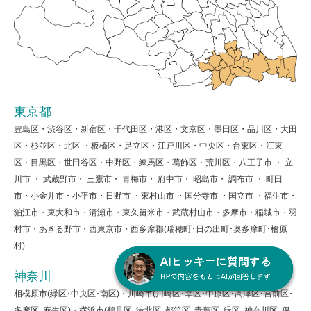
東京都
豊島区・渋谷区・新宿区・千代田区・港区・文京区・墨田区・品川区・大田
区・杉並区・北区 ・板橋区・足立区・江戸川区・中央区・台東区・江東
区・目黒区・世田谷区・中野区・練馬区・葛飾区・荒川区・八王子市 ・ 立
川市 ・ 武蔵野市・ 三鷹市・ 青梅市・ 府中市・ 昭島市・ 調布市 ・ 町田
市・小金井市・小平市・日野市 ・東村山市 ・国分寺市 ・国立市 ・福生市・
狛江市・東大和市・清瀬市・東久留米市・武蔵村山市・多摩市・稲城市・羽
村市・あきる野市・西東京市・西多摩郡(瑞穂町･日の出町･奥多摩町･檜原
村)
神奈川
相模原市(緑区･中央区･南区)・川崎市(川崎区･幸区･中原区･高津区･宮前区･
多摩区･麻生区)・横浜市(鶴見区･港北区･都筑区･青葉区･緑区･神奈川区･保