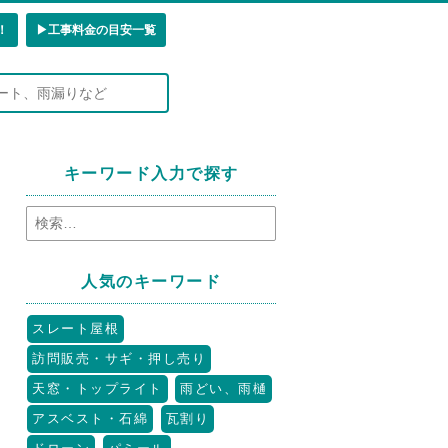
！
▶︎工事料金の目安一覧
キーワード入力で探す
人気のキーワード
スレート屋根
訪問販売・サギ・押し売り
天窓・トップライト
雨どい、雨樋
アスベスト・石綿
瓦割り