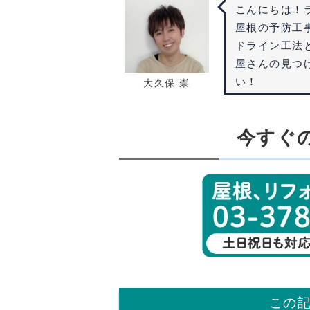
こんにちは！
屋根の予防工
ドライン工法
屋さんの見つ
い！
大久保 崇
今すぐ
この