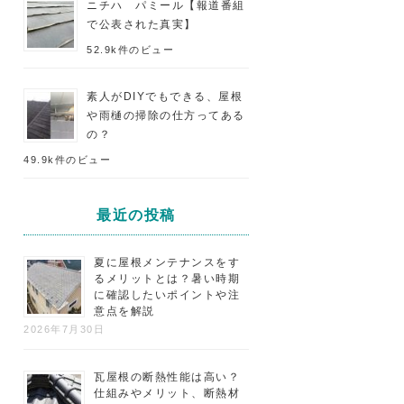
ニチハ パミール【報道番組
で公表された真実】
52.9k件のビュー
素人がDIYでもできる、屋根
や雨樋の掃除の仕方ってある
の？
49.9k件のビュー
最近の投稿
夏に屋根メンテナンスをす
るメリットとは？暑い時期
に確認したいポイントや注
意点を解説
2026年7月30日
瓦屋根の断熱性能は高い？
仕組みやメリット、断熱材