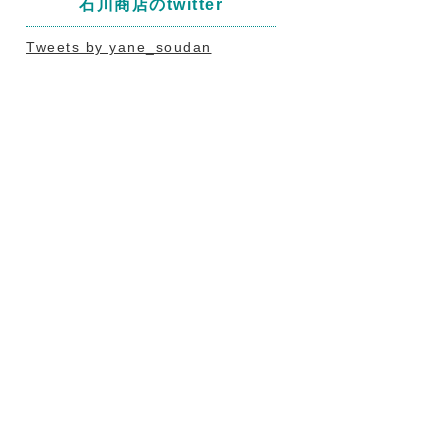
石川商店のtwitter
Tweets by yane_soudan