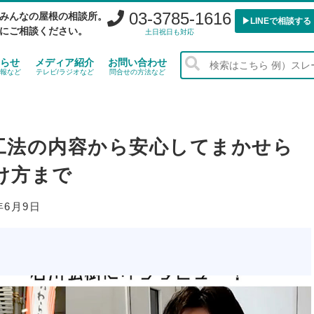
03-3785-1616
みんなの屋根の相談所。
▶︎LINEで相談する
にご相談ください。
土日祝日も対応
らせ
メディア紹介
お問い合わせ
報など
テレビ/ラジオなど
問合せの方法など
工法の内容から安心してまかせら
け方まで
年6月9日