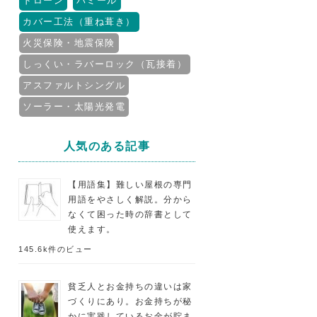
ドローン
パミール
カバー工法（重ね葺き）
火災保険・地震保険
しっくい・ラバーロック（瓦接着）
アスファルトシングル
ソーラー・太陽光発電
人気のある記事
【用語集】難しい屋根の専門
用語をやさしく解説。分から
なくて困った時の辞書として
使えます。
145.6k件のビュー
貧乏人とお金持ちの違いは家
づくりにあり。お金持ちが秘
かに実践しているお金が貯ま