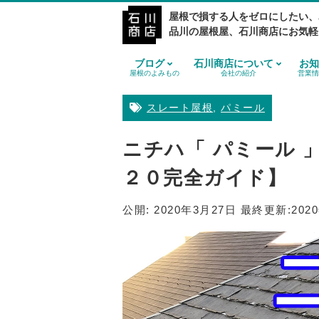
屋根で損する人をゼロにしたい、
品川の屋根屋、石川商店にお気軽
ブログ
石川商店について
お知
屋根のよみもの
会社の紹介
営業情
スレート屋根
,
パミール
ニチハ「 パミール 
２０完全ガイド】
公開:
2020年3月27日
最終更新:
202