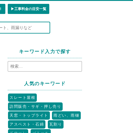
！
▶︎工事料金の目安一覧
キーワード入力で探す
人気のキーワード
スレート屋根
訪問販売・サギ・押し売り
天窓・トップライト
雨どい、雨樋
アスベスト・石綿
瓦割り