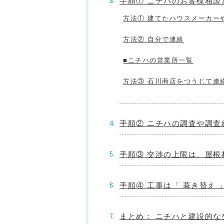
手順① ニチハのお客様相談
方法① 建てたハウスメーカー
方法② 自分で連絡
■ニチハの営業所一覧
方法③ 石川商店をつうじて連
手順② ニチハの調査や調査
手順③ 交渉の上限は、屋
手順④ 工事は「 葺き替え 
まとめ： ニチハと建設的な