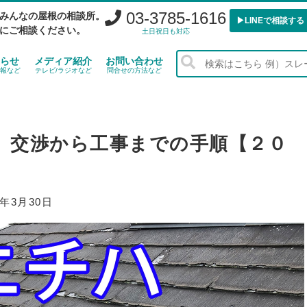
03-3785-1616
みんなの屋根の相談所。
▶︎LINEで相談する
にご相談ください。
土日祝日も対応
らせ
メディア紹介
お問い合わせ
報など
テレビ/ラジオなど
問合せの方法など
」 交渉から工事までの手順【２０
0年3月30日