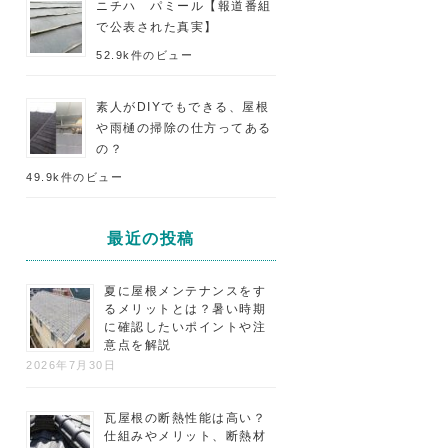
ニチハ パミール【報道番組
で公表された真実】
52.9k件のビュー
素人がDIYでもできる、屋根
や雨樋の掃除の仕方ってある
の？
49.9k件のビュー
最近の投稿
夏に屋根メンテナンスをす
るメリットとは？暑い時期
に確認したいポイントや注
意点を解説
2026年7月30日
瓦屋根の断熱性能は高い？
仕組みやメリット、断熱材