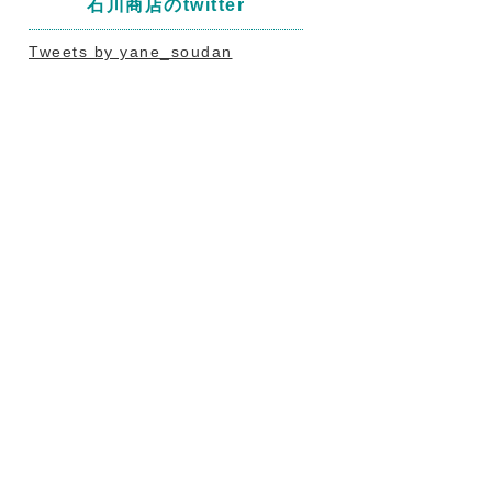
石川商店のtwitter
Tweets by yane_soudan