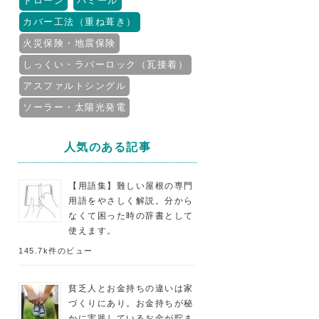
ドローン
パミール
カバー工法（重ね葺き）
火災保険・地震保険
しっくい・ラバーロック（瓦接着）
アスファルトシングル
ソーラー・太陽光発電
人気のある記事
【用語集】難しい屋根の専門
用語をやさしく解説。分から
なくて困った時の辞書として
使えます。
145.7k件のビュー
貧乏人とお金持ちの違いは家
づくりにあり。お金持ちが秘
かに実践しているお金が貯ま