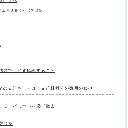
室に電話
や工務店をつうじて連絡
絡
結果で、必ず確認すること
根材の支給もしくは、支給材料分の費用の負担
」 で、パミールを必ず撤去
交渉を