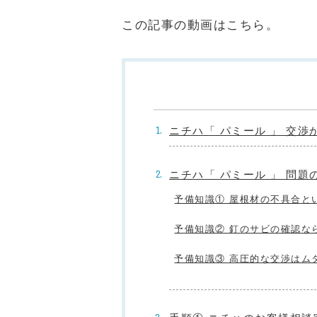
この記事の動画はこちら。
ニチハ「 パミール 」 交
ニチハ「 パミール 」 問題
予備知識① 屋根材の不具合と
予備知識② 釘のサビの確認な
予備知識③ 高圧的な交渉はム