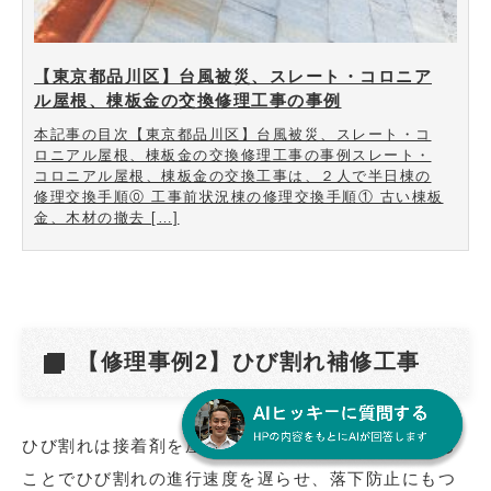
【東京都品川区】台風被災、スレート・コロニア
ル屋根、棟板金の交換修理工事の事例
本記事の目次【東京都品川区】台風被災、スレート・コ
ロニアル屋根、棟板金の交換修理工事の事例スレート・
コロニアル屋根、棟板金の交換工事は、２人で半日棟の
修理交換手順⓪ 工事前状況棟の修理交換手順① 古い棟板
金、木材の撤去 […]
【修理事例2】ひび割れ補修工事
ひび割れは接着剤を屋根材の裏側にしっかり注入する
ことでひび割れの進行速度を遅らせ、落下防止にもつ