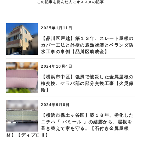
この記事を読んだ人にオススメの記事
2025年1月11日
【品川区戸越】築１３年、スレート屋根の
カバー工法と外壁の遮熱塗装とベランダ防
水工事の事例【品川区助成金】
2024年10月4日
【横浜市中区】強風で被災した金属屋根の
棟交換、ケラバ部の部分交換工事【火災保
険】
2024年9月8日
【横浜市保土ヶ谷区】築１８年、劣化した
ニチハ「 パミール 」の結露から、屋根を
葺き替えて家を守る。【石付き金属屋根
材】【ディプロⅡ】