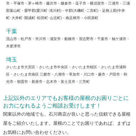
市・平塚市・茅ヶ崎市・藤沢市・鎌倉市・逗子市・横須賀市・三浦市・三浦
郡葉山町・愛甲郡(愛川町･清川村)・中郡(大磯町･二宮町)・足柄上郡(中井
町･大井町･開成町･松田町･山北町)・南足柄市・小田原町
千葉
流山市・松戸市・市川市・浦安市・船橋市・習志野市・千葉市・袖ケ浦市・
木更津市
埼玉
さいたま市大宮区・さいたま市中央区・さいたま市桜区・さいたま市浦和
区・さいたま市南区 三郷市・八潮市・草加市・川口市・蕨市・戸田市・和
光市・朝霞市・新座市・志木市・富士見市・三芳町
上記以外のエリアでもお客様の屋根のお困りごとに
お力になれるようご相談お受けします！
関東以外の地域でも、石川商店が良いと思った信頼できる屋根
屋をご紹介いたします。屋根のことでお困りであれば、まずは
お気軽にお問い合わせください。