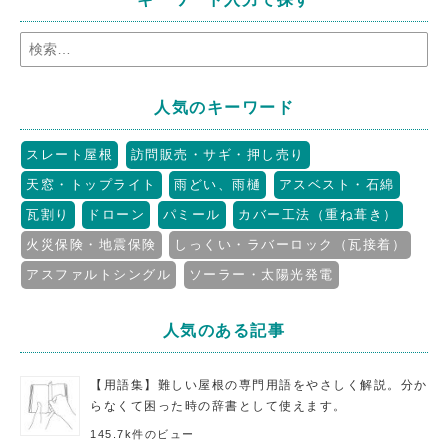
人気のキーワード
スレート屋根
訪問販売・サギ・押し売り
天窓・トップライト
雨どい、雨樋
アスベスト・石綿
瓦割り
ドローン
パミール
カバー工法（重ね葺き）
火災保険・地震保険
しっくい・ラバーロック（瓦接着）
アスファルトシングル
ソーラー・太陽光発電
人気のある記事
【用語集】難しい屋根の専門用語をやさしく解説。分か
らなくて困った時の辞書として使えます。
145.7k件のビュー