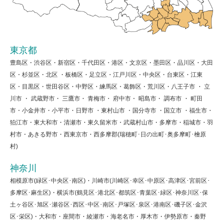
東京都
豊島区・渋谷区・新宿区・千代田区・港区・文京区・墨田区・品川区・大田
区・杉並区・北区 ・板橋区・足立区・江戸川区・中央区・台東区・江東
区・目黒区・世田谷区・中野区・練馬区・葛飾区・荒川区・八王子市 ・ 立
川市 ・ 武蔵野市・ 三鷹市・ 青梅市・ 府中市・ 昭島市・ 調布市 ・ 町田
市・小金井市・小平市・日野市 ・東村山市 ・国分寺市 ・国立市 ・福生市・
狛江市・東大和市・清瀬市・東久留米市・武蔵村山市・多摩市・稲城市・羽
村市・あきる野市・西東京市・西多摩郡(瑞穂町･日の出町･奥多摩町･檜原
村)
神奈川
相模原市(緑区･中央区･南区)・川崎市(川崎区･幸区･中原区･高津区･宮前区･
多摩区･麻生区)・横浜市(鶴見区･港北区･都筑区･青葉区･緑区･神奈川区･保
土ヶ谷区･旭区･瀬谷区･西区･中区･南区･戸塚区･泉区･港南区･磯子区･金沢
区･栄区)・大和市・座間市・綾瀬市・海老名市・厚木市・伊勢原市・秦野