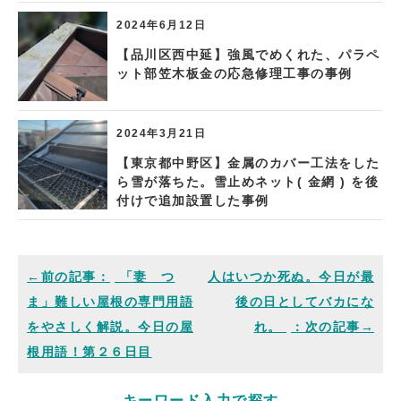
2024年6月12日
【品川区西中延】強風でめくれた、パラペ
ット部笠木板金の応急修理工事の事例
2024年3月21日
【東京都中野区】金属のカバー工法をした
ら雪が落ちた。雪止めネット( 金網 ) を後
付けで追加設置した事例
「妻 つ
人はいつか死ぬ。今日が最
ま」難しい屋根の専門用語
後の日としてバカにな
をやさしく解説。今日の屋
れ。
根用語！第２６日目
キーワード入力で探す