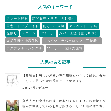
人気のキーワード
スレート屋根
訪問販売・サギ・押し売り
天窓・トップライト
雨どい、雨樋
アスベスト・石綿
瓦割り
ドローン
パミール
カバー工法（重ね葺き）
火災保険・地震保険
しっくい・ラバーロック（瓦接着）
アスファルトシングル
ソーラー・太陽光発電
人気のある記事
【用語集】難しい屋根の専門用語をやさしく解説。分か
らなくて困った時の辞書として使えます。
145.7k件のビュー
貧乏人とお金持ちの違いは家づくりにあり。お金持ちが
秘かに実践しているお金が貯まる正しい新築の建て方。