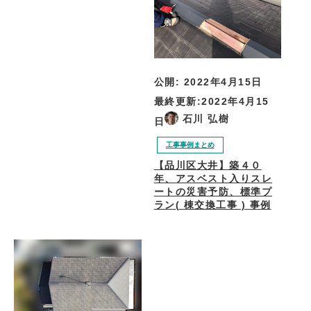
公開:
2022年4月15日
最終更新:
2022年4月15
石川 弘樹
日
工事事例まとめ
【品川区大井】築４０
年、アスベスト入りスレ
ートの災害予防、標準プ
ラン( 棟交換工事 ) 事例