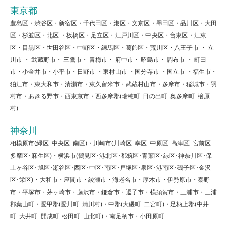
東京都
豊島区・渋谷区・新宿区・千代田区・港区・文京区・墨田区・品川区・大田
区・杉並区・北区 ・板橋区・足立区・江戸川区・中央区・台東区・江東
区・目黒区・世田谷区・中野区・練馬区・葛飾区・荒川区・八王子市 ・ 立
川市 ・ 武蔵野市・ 三鷹市・ 青梅市・ 府中市・ 昭島市・ 調布市 ・ 町田
市・小金井市・小平市・日野市 ・東村山市 ・国分寺市 ・国立市 ・福生市・
狛江市・東大和市・清瀬市・東久留米市・武蔵村山市・多摩市・稲城市・羽
村市・あきる野市・西東京市・西多摩郡(瑞穂町･日の出町･奥多摩町･檜原
村)
神奈川
相模原市(緑区･中央区･南区)・川崎市(川崎区･幸区･中原区･高津区･宮前区･
多摩区･麻生区)・横浜市(鶴見区･港北区･都筑区･青葉区･緑区･神奈川区･保
土ヶ谷区･旭区･瀬谷区･西区･中区･南区･戸塚区･泉区･港南区･磯子区･金沢
区･栄区)・大和市・座間市・綾瀬市・海老名市・厚木市・伊勢原市・秦野
市・平塚市・茅ヶ崎市・藤沢市・鎌倉市・逗子市・横須賀市・三浦市・三浦
郡葉山町・愛甲郡(愛川町･清川村)・中郡(大磯町･二宮町)・足柄上郡(中井
町･大井町･開成町･松田町･山北町)・南足柄市・小田原町