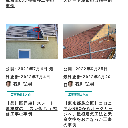
棟板金の交換修理工事の
スレート屋根の点検事例
事例
公開:
2022年7月4日
最
公開:
2022年6月25日
終更新:
2022年7月4日
最終更新:
2022年6月26
石川 弘樹
石川 弘樹
日
工事事例まとめ
工事事例まとめ
【品川区戸越】スレート
【東京都足立区】コロニ
屋根材の「 ズレ落ち 」補
アルNEOからオークリッ
修工事の事例
ジへ。屋根通気工法と天
窓交換をおこなった工事
の事例