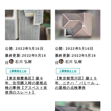
公開:
2022年5月16日
公開:
2022年5月16日
最終更新:
2022年5月16
最終更新:
2022年5月16
石川 弘樹
石川 弘樹
日
日
工事事例まとめ
工事事例まとめ
【東京都豊島区】築９
【東京都荒川区】築１５
年、住宅購入時の屋根点
年、ニチハ「 パミール 」
検の事例【アスベスト未
の屋根の点検事例
使用のスレート】