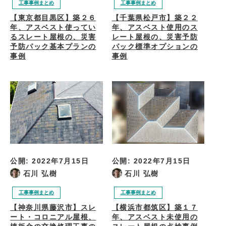
工事事例まとめ
工事事例まとめ
【東京都目黒区】築２６
【千葉県松戸市】築２２
年、アスベスト使ってい
年、アスベスト使用のス
るスレート屋根の、災害
レート屋根の、災害予防
予防パック基本プランの
パック標準オプションの
事例
事例
公開:
2022年7月15日
公開:
2022年7月15日
石川 弘樹
石川 弘樹
工事事例まとめ
工事事例まとめ
【神奈川県藤沢市】スレ
【横浜市都筑区】築１７
ート・コロニアル屋根、
年、アスベスト未使用の