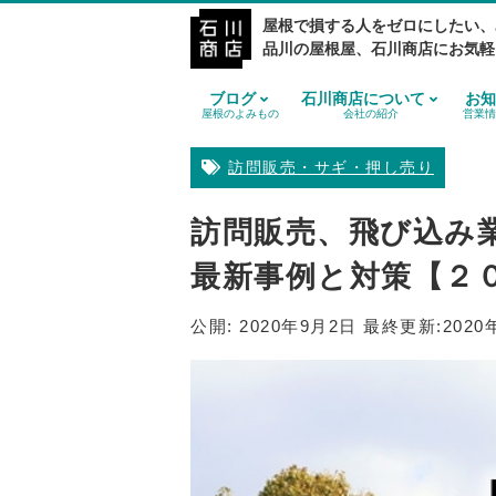
屋根で損する人をゼロにしたい、
品川の屋根屋、石川商店にお気軽
ブログ
石川商店について
お知
屋根のよみもの
会社の紹介
営業情
訪問販売・サギ・押し売り
訪問販売、飛び込み
最新事例と対策【２
公開:
2020年9月2日
最終更新:
2020