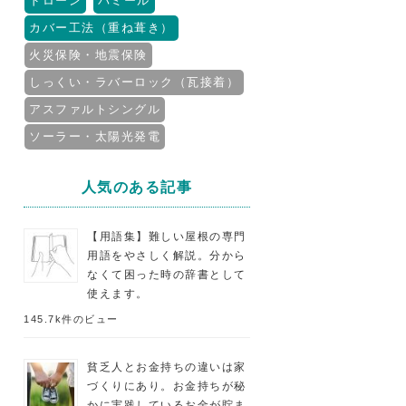
ドローン
パミール
カバー工法（重ね葺き）
火災保険・地震保険
しっくい・ラバーロック（瓦接着）
アスファルトシングル
ソーラー・太陽光発電
人気のある記事
【用語集】難しい屋根の専門
用語をやさしく解説。分から
なくて困った時の辞書として
使えます。
145.7k件のビュー
貧乏人とお金持ちの違いは家
づくりにあり。お金持ちが秘
かに実践しているお金が貯ま