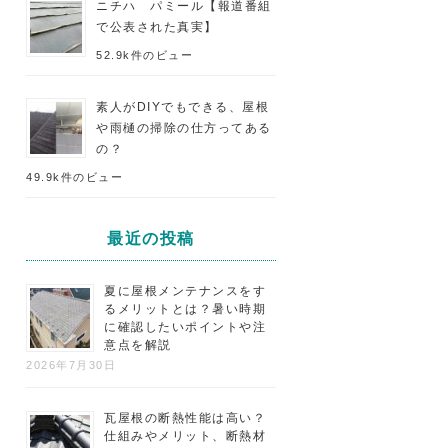
ニチハ パミール【報道番組
で公表された真実】
52.9k件のビュー
素人がDIYでもできる、屋根
や雨樋の掃除の仕方ってある
の？
49.9k件のビュー
最近の投稿
夏に屋根メンテナンスをす
るメリットとは？暑い時期
に確認したいポイントや注
意点を解説
2026年7月30日
瓦屋根の断熱性能は高い？
仕組みやメリット、断熱材