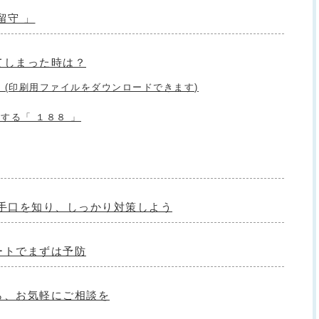
留守 」
てしまった時は？
 (印刷用ファイルをダウンロードできます)
する「 １８８ 」
の手口を知り、しっかり対策しよう
ートでまずは予防
ら、お気軽にご相談を