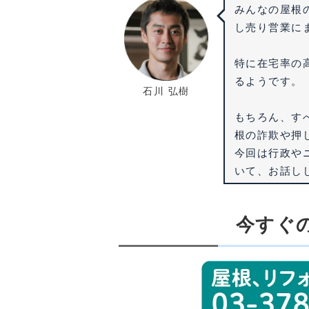
みんなの屋根
し売り営業に
特に在宅率の
るようです。
石川 弘樹
もちろん、す
根の詐欺や押
今回は行政や
いて、お話し
今すぐ