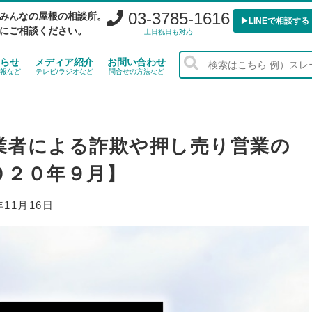
03-3785-1616
みんなの屋根の相談所。
▶︎LINEで相談する
にご相談ください。
土日祝日も対応
らせ
メディア紹介
お問い合わせ
報など
テレビ/ラジオなど
問合せの方法など
業者による詐欺や押し売り営業の
０２０年９月】
年11月16日