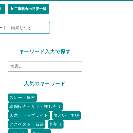
！
▶︎工事料金の目安一覧
キーワード入力で探す
人気のキーワード
スレート屋根
訪問販売・サギ・押し売り
天窓・トップライト
雨どい、雨樋
アスベスト・石綿
瓦割り