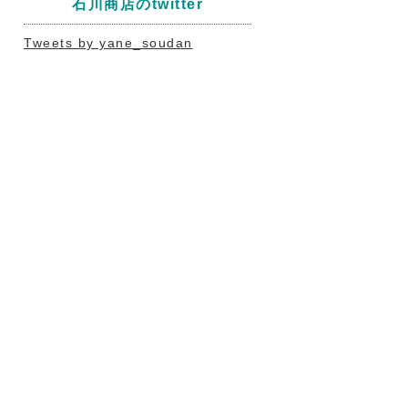
石川商店のtwitter
Tweets by yane_soudan