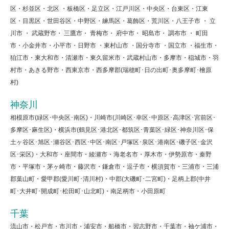
区・杉並区・北区 ・板橋区・足立区・江戸川区・中央区・台東区・江東
区・目黒区・世田谷区・中野区・練馬区・葛飾区・荒川区・八王子市 ・ 立
川市 ・ 武蔵野市・ 三鷹市・ 青梅市・ 府中市・ 昭島市・ 調布市 ・ 町田
市・小金井市・小平市・日野市 ・東村山市 ・国分寺市 ・国立市 ・福生市・
狛江市・東大和市・清瀬市・東久留米市・武蔵村山市・多摩市・稲城市・羽
村市・あきる野市・西東京市・西多摩郡(瑞穂町･日の出町･奥多摩町･檜原
村)
神奈川
相模原市(緑区･中央区･南区)・川崎市(川崎区･幸区･中原区･高津区･宮前区･
多摩区･麻生区)・横浜市(鶴見区･港北区･都筑区･青葉区･緑区･神奈川区･保
土ヶ谷区･旭区･瀬谷区･西区･中区･南区･戸塚区･泉区･港南区･磯子区･金沢
区･栄区)・大和市・座間市・綾瀬市・海老名市・厚木市・伊勢原市・秦野
市・平塚市・茅ヶ崎市・藤沢市・鎌倉市・逗子市・横須賀市・三浦市・三浦
郡葉山町・愛甲郡(愛川町･清川村)・中郡(大磯町･二宮町)・足柄上郡(中井
町･大井町･開成町･松田町･山北町)・南足柄市・小田原町
千葉
流山市・松戸市・市川市・浦安市・船橋市・習志野市・千葉市・袖ケ浦市・