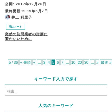
公開:
2017年12月26日
最終更新:
2019年5月7日
井上 利里子
職人ノート
突然の訪問業者の指摘に
驚かないために
5 / 36
« 先頭
«
...
3
4
5
6
7
...
10
20
30
...
»
最後 »
キーワード入力で探す
人気のキーワード