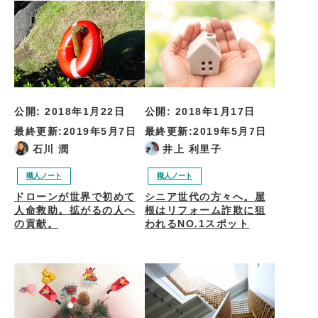
公開:
2018年1月22日
公開:
2018年1月17日
最終更新:
2019年5月7日
最終更新:
2019年5月7日
石川 潤
井上 利里子
職人ノート
職人ノート
ドローンが世界で初めて
シニア世代の方々へ。屋
人命救助。拡がるの人へ
根はリフォーム詐欺に狙
の貢献。
われるNO.1スポット