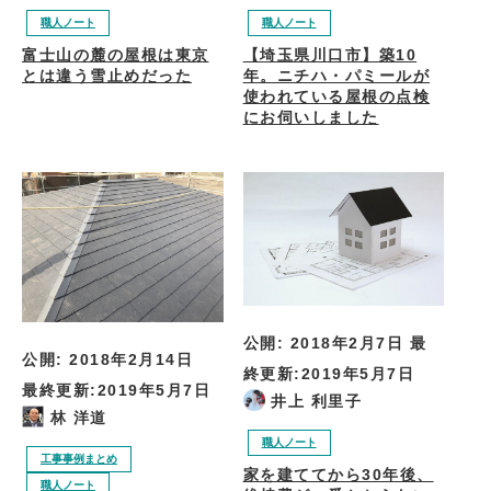
職人ノート
職人ノート
【埼玉県川口市】築10
富士山の麓の屋根は東京
年。ニチハ・パミールが
とは違う雪止めだった
使われている屋根の点検
にお伺いしました
公開:
2018年2月7日
最
公開:
2018年2月14日
終更新:
2019年5月7日
最終更新:
2019年5月7日
井上 利里子
林 洋道
職人ノート
工事事例まとめ
家を建ててから30年後、
職人ノート