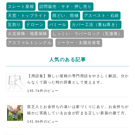
スレート屋根
訪問販売・サギ・押し売り
天窓・トップライト
雨どい、雨樋
アスベスト・石綿
瓦割り
ドローン
パミール
カバー工法（重ね葺き）
火災保険・地震保険
しっくい・ラバーロック（瓦接着）
アスファルトシングル
ソーラー・太陽光発電
人気のある記事
【用語集】難しい屋根の専門用語をやさしく解説。分か
らなくて困った時の辞書として使えます。
145.7k件のビュー
貧乏人とお金持ちの違いは家づくりにあり。お金持ちが
秘かに実践しているお金が貯まる正しい新築の建て方。
141.8k件のビュー