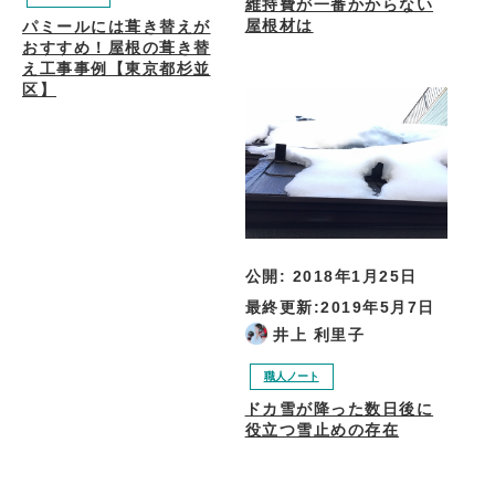
維持費が一番かからない
屋根材は
パミールには葺き替えが
おすすめ！屋根の葺き替
え工事事例【東京都杉並
区】
公開:
2018年1月25日
最終更新:
2019年5月7日
井上 利里子
職人ノート
ドカ雪が降った数日後に
役立つ雪止めの存在