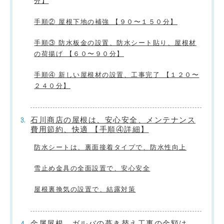
分】
手順② 屋根下地の補強 【９０〜１５０分】
手順③ 防水板金の設置、防水シート貼り、屋根材
の荷揚げ 【６０〜９０分】
手順④ 新しい屋根材の設置、工事完了 【１２０〜
２４０分】
石川商店の屋根は、安心安全、メンテナンス
費用節約、快適 【手順④詳細】
防水シートは、裏面接着タイプで、防水性向上
雪止め金具の全面設置で、安心安全
屋根裏換気の設置で、結露対策
金属屋根、ガルバの葺き替え工事の金額は、