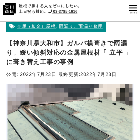
屋根で損する人をゼロにしたい。
土日祝も対応。
03-3785-1616
menu
金属（板金）屋根
,
雨漏り、雨漏り修理
【神奈川県大和市】ガルバ横葺きで雨漏
り。緩い傾斜対応の金属屋根材「 立平 」
に葺き替え工事の事例
公開:
2022年7月23日
最終更新:
2022年7月23日