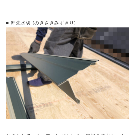
■ 軒先水切 (のきさきみずきり)